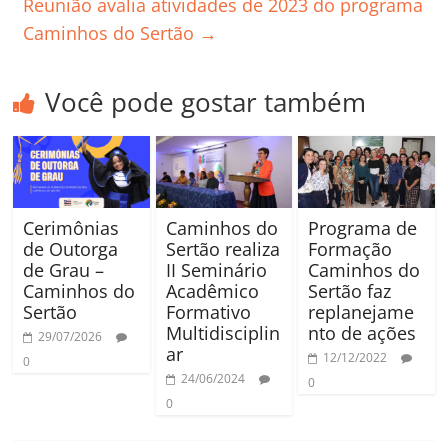
Reunião avalia atividades de 2023 do programa
Caminhos do Sertão
→
Você pode gostar também
Cerimônias
Caminhos do
Programa de
de Outorga
Sertão realiza
Formação
de Grau –
II Seminário
Caminhos do
Caminhos do
Acadêmico
Sertão faz
Sertão
Formativo
replanejame
Multidisciplin
nto de ações
29/07/2026
ar
12/12/2022
0
24/06/2024
0
0