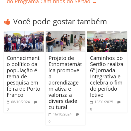
do Programa Caminhos do Sertão
→
Você pode gostar também
Conheciment
Projeto de
Caminhos do
o político da
Etnomatemát
Sertão realiza
população é
ica promove
6ª Jornada
tema de
a
Integrativa e
pesquisa em
aprendizage
celebra o fim
feira de Porto
m ativa e
do período
Franco
valoriza a
letivo
diversidade
08/10/2024
13/01/2025
cultural
0
0
16/10/2024
0