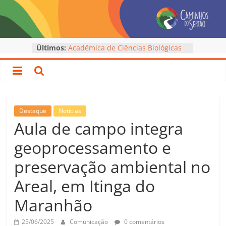
Pular
para
o
conteúdo
Últimos:
Acadêmica de Ciências Biológicas
Caminhos
apresenta trabalho em Encontro
Nacional das Licenciaturas
Cerimônias de Outorga de Grau –
do
Caminhos do Sertão
Encontro Regional reúne
acadêmicos das Unidades
Sertão
Destaque
Notícias
Avançadas em Imperatriz
Aula de campo integra
8ª Jornada Integrativa encerra ciclo
–
formativo nas Unidades Avançadas
geoprocessamento e
Acadêmico de Matemática da
Unidade Avançada de Itinga é
preservação ambiental no
UEMASUL
premiado na VIII SAPIENS
Areal, em Itinga do
UEMASUL
Maranhão
25/06/2025
Comunicação
0 comentários