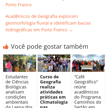
Porto Franco
Acadêmicos de Geografia exploram
geomorfologia fluvial e identificam bacias
hidrográficas em Porto Franco
→
Você pode gostar também
Estudantes
Curso de
“Café
de Ciências
Geografia
Geográfico”
Biológicas
realiza
reúne
analisam
atividades
acadêmicos
condições
práticas em
do Programa
ambientais
Climatologia
Caminhos do
da Lagoa dos
nas
Sertão em