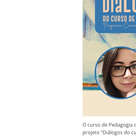
Unidade Avançada de Itinga é
UEMASUL
premiado na VIII SAPIENS
UEMASUL
O curso de Pedagogia 
projeto “Diálogos do c