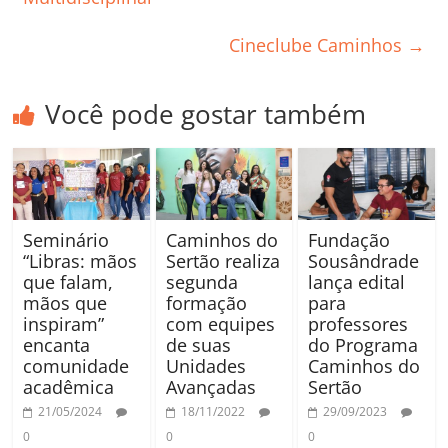
Cineclube Caminhos
→
Você pode gostar também
Seminário
Caminhos do
Fundação
“Libras: mãos
Sertão realiza
Sousândrade
que falam,
segunda
lança edital
mãos que
formação
para
inspiram”
com equipes
professores
encanta
de suas
do Programa
comunidade
Unidades
Caminhos do
acadêmica
Avançadas
Sertão
21/05/2024
18/11/2022
29/09/2023
0
0
0