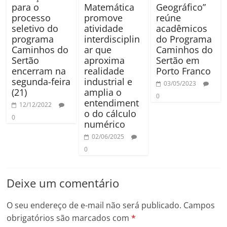
para o
Matemática
Geográfico”
processo
promove
reúne
seletivo do
atividade
acadêmicos
programa
interdisciplin
do Programa
Caminhos do
ar que
Caminhos do
Sertão
aproxima
Sertão em
encerram na
realidade
Porto Franco
segunda-feira
industrial e
03/05/2023
(21)
amplia o
0
entendiment
12/12/2022
o do cálculo
0
numérico
02/06/2025
0
Deixe um comentário
O seu endereço de e-mail não será publicado.
Campos
obrigatórios são marcados com
*