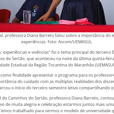
l, professora Diana Barreto falou sobre a importância do e
experiências. Foto: Ascom/UEMASUL.
 experiências e vivências” foi o tema principal do terceir
 do Sertão, que aconteceu na noite da última quinta-feira 
sidade Estadual da Região Tocantina do Maranhão (UEMASUL
 como finalidade apresentar o programa para os professo
portância do cuidado com as múltiplas realidades dos disc
rcou o início do terceiro semestre letivo compartilhando e
 do Caminhos do Sertão, professora Diana Barreto, contou
o de muita alegria e celebração estarmos juntos mais uma
 Temos trabalhado para sermos o modelo de universidade 