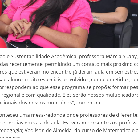
tão e Sustentabilidade Acadêmica, professora Márcia Suany
das recentemente, permitindo um contato mais próximo c
ores que estiveram no encontro já deram aula em semestre
são alunos muito especiais, envolvidos, comprometidos, c
orrespondem ao que esse programa se propõe: formar p
 regional e com qualidade. Eles serão nossos multiplicador
cacionais dos nossos municípios”, comentou.
conteceu uma mesa-redonda onde professores de diferent
periências em sala de aula. Estiveram presentes os professo
Pedagogia; Vadilson de Almeida, do curso de Matemática e 