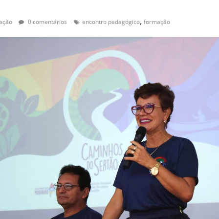
,
ação
0 comentários
encontro pedagógico
formação