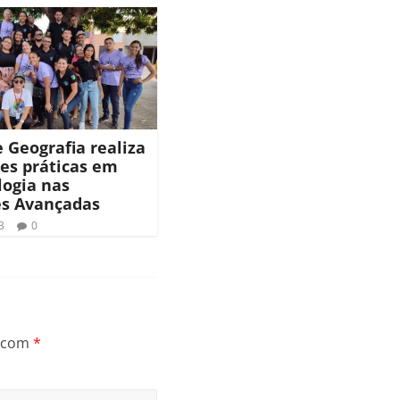
 Geografia realiza
des práticas em
logia nas
s Avançadas
3
0
s com
*