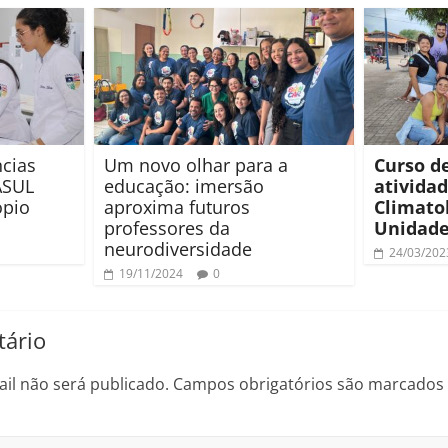
cias
Um novo olhar para a
Curso de
ASUL
educação: imersão
ativida
ópio
aproxima futuros
Climato
professores da
Unidade
neurodiversidade
24/03/202
19/11/2024
0
ário
il não será publicado.
Campos obrigatórios são marcado