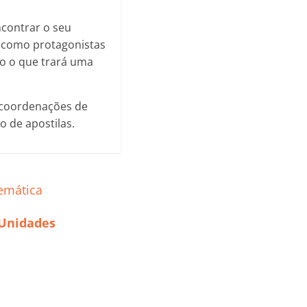
ncontrar o seu
 como protagonistas
o o que trará uma
 coordenações de
 de apostilas.
emática
 Unidades