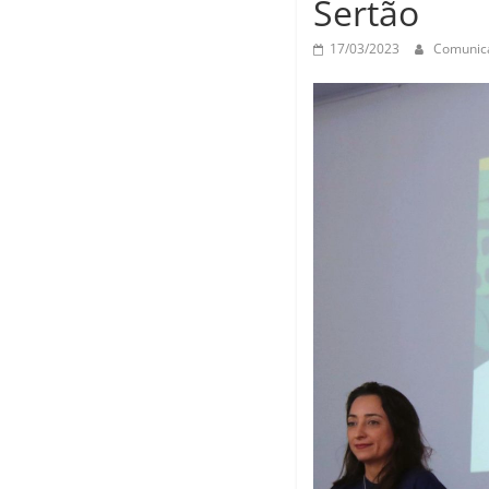
Sertão
Unidade Avançada de Itinga é
UEMASUL
premiado na VIII SAPIENS
17/03/2023
Comunic
UEMASUL