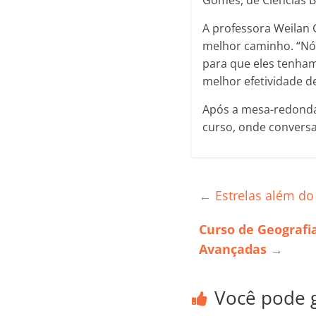
Gomes, de Ciências B
A professora Weilan 
melhor caminho. “Nó
para que eles tenham
melhor efetividade d
Após a mesa-redonda
curso, onde conversa
←
Estrelas além do
Curso de Geografi
Avançadas
→
Você pode 