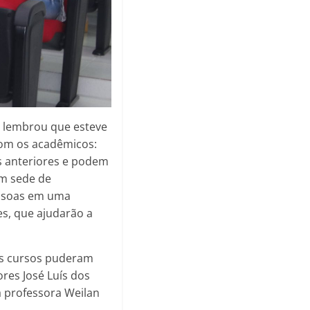
, lembrou que esteve
om os acadêmicos:
s anteriores e podem
om sede de
essoas em uma
es, que ajudarão a
es cursos puderam
res José Luís dos
a professora Weilan