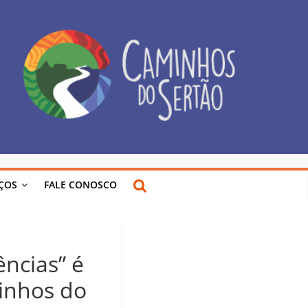
IÇOS
FALE CONOSCO
ências” é
inhos do