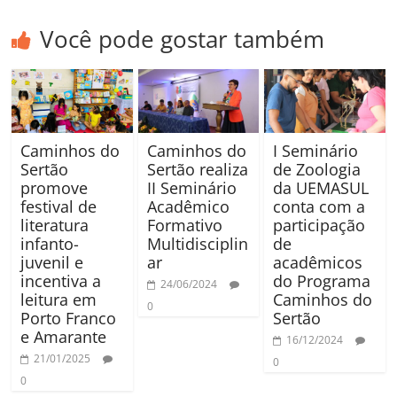
Você pode gostar também
Caminhos do
Caminhos do
I Seminário
Sertão
Sertão realiza
de Zoologia
promove
II Seminário
da UEMASUL
festival de
Acadêmico
conta com a
literatura
Formativo
participação
infanto-
Multidisciplin
de
juvenil e
ar
acadêmicos
incentiva a
do Programa
24/06/2024
leitura em
Caminhos do
0
Porto Franco
Sertão
e Amarante
16/12/2024
21/01/2025
0
0