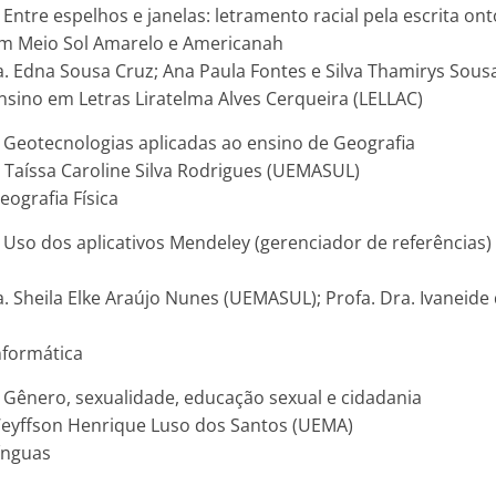
 Entre espelhos e janelas: letramento racial pela escrita ont
m Meio Sol Amarelo e Americanah
a. Edna Sousa Cruz; Ana Paula Fontes e Silva Thamirys Sousa
nsino em Letras Liratelma Alves Cerqueira (LELLAC)
: Geotecnologias aplicadas ao ensino de Geografia
. Taíssa Caroline Silva Rodrigues (UEMASUL)
eografia Física
: Uso dos aplicativos Mendeley (gerenciador de referências
a. Sheila Elke Araújo Nunes (UEMASUL); Profa. Dra. Ivaneide
nformática
: Gênero, sexualidade, educação sexual e cidadania
 Weyffson Henrique Luso dos Santos (UEMA)
Línguas