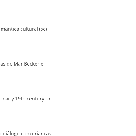
ântica cultural (sc)
ras de Mar Becker e
 early 19th century to
o diálogo com crianças