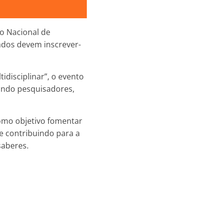
so Nacional de
sados devem inscrever-
disciplinar”, o evento
nindo pesquisadores,
como objetivo fomentar
e contribuindo para a
saberes.