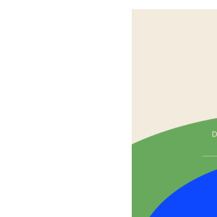
Unidade Avançada de Itinga é
UEMASUL
premiado na VIII SAPIENS
UEMASUL