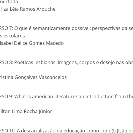
onectada
. Ilza Léia Ramos Arouche
SO 7: O que é semanticamente possível: perspectivas da sem
s escolares
. Isabel Delice Gomes Macedo
SO 8: Poéticas lesbianas: imagens, corpos e desejo nas ob
ristina Gonçalves Vasconcelos
SO 9: What is american literature? an introduction from the
Nilton Lima Rocha Júnior
RSO 10: A desracialização da educação como cond(U)Ição d