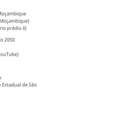
m Moçambique
– Moçambique)
o prédio II)
ão 2050
 YouTube)
s
e Estadual de São