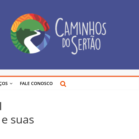
IÇOS
FALE CONOSCO
I
 e suas