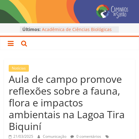
Pular
para
o
conteúdo
Últimos:
Acadêmica de Ciências Biológicas
Caminhos
apresenta trabalho em Encontro
Nacional das Licenciaturas
Cerimônias de Outorga de Grau –
do
Caminhos do Sertão
Encontro Regional reúne
acadêmicos das Unidades
Sertão
Notícias
Avançadas em Imperatriz
Aula de campo promove
8ª Jornada Integrativa encerra ciclo
–
formativo nas Unidades Avançadas
reflexões sobre a fauna,
Acadêmico de Matemática da
Unidade Avançada de Itinga é
flora e impactos
UEMASUL
premiado na VIII SAPIENS
ambientais na Lagoa Tira
UEMASUL
Biquiní
21/03/2025
Comunicação
0 comentários