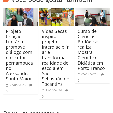
Projeto
Vidas Secas
Curso de
Criação
inspira
Ciências
Literária
projeto
Biológicas
promove
interdisciplin
realiza
diálogo com
ar e
Mostra
o escritor
transforma
Científico
pernambuca
realidade de
Didática em
no
escola em
Porto Franco
Alexsandro
São
05/12/2023
Souto Maior
Sebastião do
0
Tocantins
23/05/2023
17/10/2024
0
0